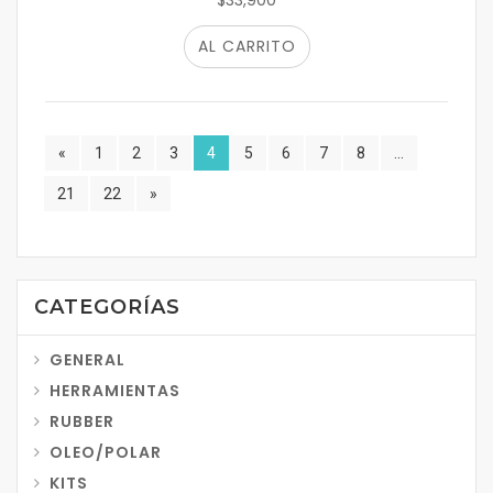
$33,900
AL CARRITO
«
1
2
3
4
5
6
7
8
...
21
22
»
CATEGORÍAS
GENERAL
HERRAMIENTAS
RUBBER
OLEO/POLAR
KITS