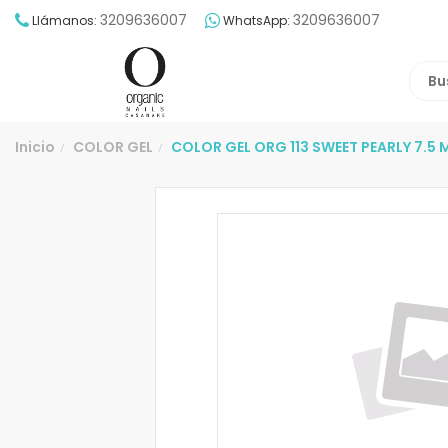
3209636007
3209636007
Llámanos:
WhatsApp:
Inicio
COLOR GEL
COLOR GEL ORG 113 SWEET PEARLY 7.5 
/
/