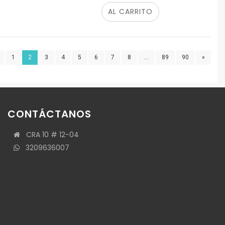
AL CARRITO
1
2
3
4
5
6
7
8
...
89
90
»
CONTÁCTANOS
CRA 10 # 12-04
3209636007